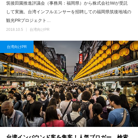
筑後田園推進評議会（事務局：福岡県）から株式会社IWが受託
して実施。台湾インフルエンサーを招聘しての福岡県筑後地域の
観光PRプロジェクト…
2018.10.5
台湾向けPR
台湾向けPR
台湾インバウンド客を集客！人気ブロガー、検索