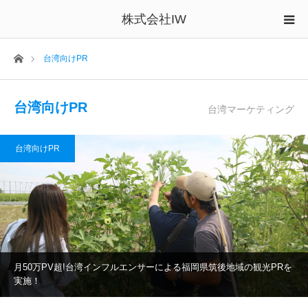
株式会社IW
ホーム
台湾向けPR
台湾向けPR
台湾マーケティング
台湾向けPR
月50万PV超!台湾インフルエンサーによる福岡県筑後地域の観光PRを
実施！