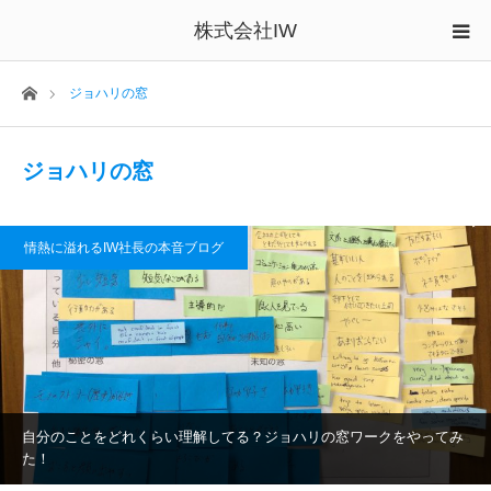
株式会社IW
ホーム
ジョハリの窓
ジョハリの窓
情熱に溢れるIW社長の本音ブログ
自分のことをどれくらい理解してる？ジョハリの窓ワークをやってみ
た！