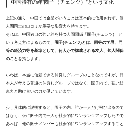
中国特有の絆”圏子（チェンツ）”という文化
上記の通り、中国では企業がいうことは基本的に信用されず、個
人間同士の口コミが重要な影響力を持ちます。
それは、中国独自の強い絆を持つ人間関係「圏子(チェンツ)」と
いう考え方によるもので、
圏子(チェンツ)とは、同等の学歴、同
等の経済力等を基準として、何人かで構成される友人、知人関係
のこと
を指します。
いわば、本当に信頼できる仲良しグループのことなのですが、日
本人が考える普通の仲良しグループではなく、圏子内で、強い結
束力と助け合いの力が働いています。
少し具体的に説明すると、圏子の内、誰か一人だけ飛び出るので
はなく、仮に圏子内で一人が社会的にワンランクアップしたので
あれば、他の圏子メンバーも社会的にワンランクアップすること