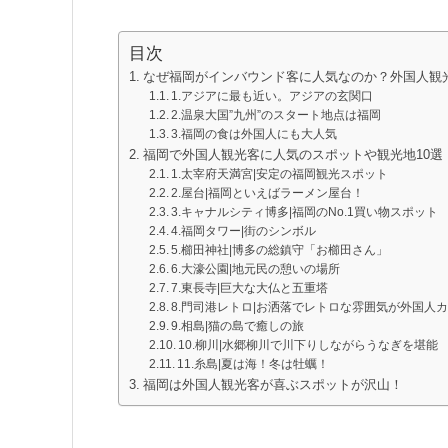
目次
なぜ福岡がインバウンド客に人気なのか？外国人観
1.アジアに最も近い。アジアの玄関口
2.温泉大国”九州”のスタート地点は福岡
3.福岡の食は外国人にも大人気
福岡で外国人観光客に人気のスポットや観光地10選
1.太宰府天満宮|安定の福岡観光スポット
2.屋台|福岡といえばラーメン屋台！
3.キャナルシティ博多|福岡のNo.1買い物スポット
4.福岡タワー|街のシンボル
5.櫛田神社|博多の総鎮守「お櫛田さん」
6.大濠公園|地元民の憩いの場所
7.東長寺|巨大な大仏と五重塔
8.門司港レトロ|お洒落でレトロな雰囲気が外国人
9.相島|猫の島で癒しの旅
10.柳川|水郷柳川で川下りしながらうなぎを堪能
11.糸島|夏は海！冬は牡蠣！
福岡は外国人観光客が喜ぶスポットが沢山！