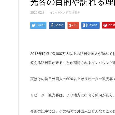
光客の目的や訪れる理
2020.02.3
インバウンド市場動向
Tweet
Share
+1
Hatena
Pin it
2018年時点で3,000万人以上の訪日外国人が訪れて
超える訪日客が来ることが期待されるインバウンド
実はその訪日外国人の60%以上がリピーター観光客
リピーター観光客は、より地方に出向く傾向があり
今回の記事では、その福岡で外国人はどんなところ