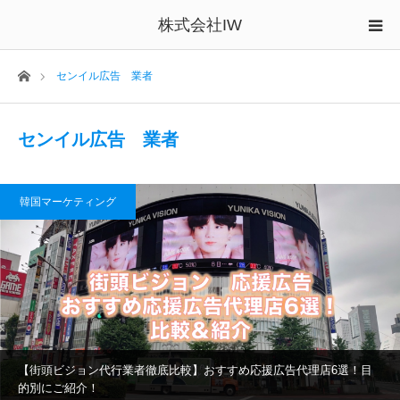
株式会社IW
ホーム
センイル広告 業者
センイル広告 業者
韓国マーケティング
【街頭ビジョン代行業者徹底比較】おすすめ応援広告代理店6選！目
的別にご紹介！