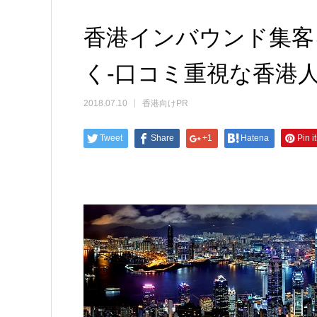
香港インバウンド集客
く-口コミ重視な香港
2018.07.10
香港向けPR
Tweet
Share
+1
Hatena
Pin it