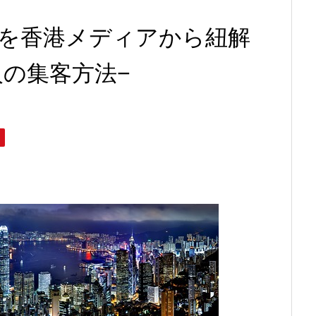
を香港メディアから紐解
人の集客方法−