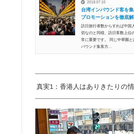
2018.07.10
台湾インバウンド客を集
プロモーションを徹底解
訪日旅行者数からすれば中国
切なのと同様、訪日客数上位の
常に重要です。 同じ中華圏
バウンド集客方...
真実1：香港人はありきたりの