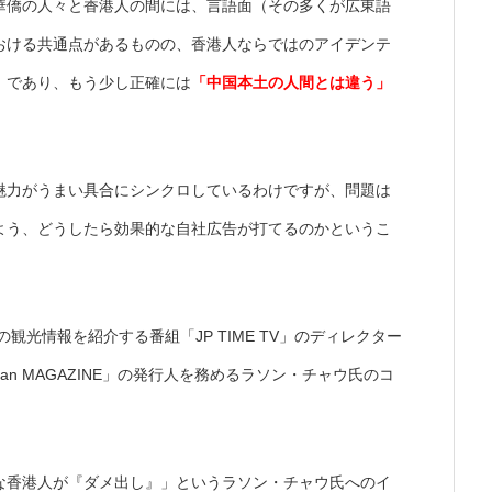
華僑の人々と香港人の間には、言語面（その多くが広東語
おける共通点があるものの、香港人ならではのアイデンテ
」であり、もう少し正確には
「中国本土の人間とは違う」
魅力がうまい具合にシンクロしているわけですが、問題は
よう、どうしたら効果的な自社広告が打てるのかというこ
観光情報を紹介する番組「JP TIME TV」のディレクター
an MAGAZINE」の発行人を務めるラソン・チャウ氏のコ
な香港人が『ダメ出し』」というラソン・チャウ氏へのイ