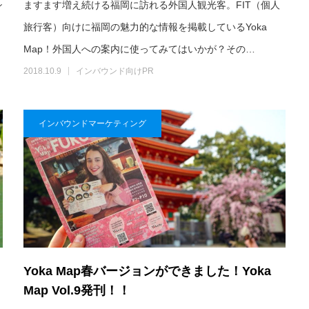
シ
ますます増え続ける福岡に訪れる外国人観光客。FIT（個人
し
旅行客）向けに福岡の魅力的な情報を掲載しているYoka
Map！外国人への案内に使ってみてはいかが？その…
2018.10.9
インバウンド向けPR
インバウンドマーケティング
Yoka Map春バージョンができました！Yoka
Map Vol.9発刊！！