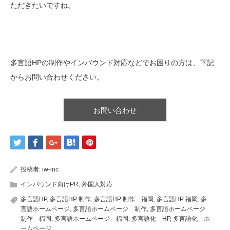
ただきたいですね。
多言語HPの制作やインバウンド対応などでお困りの方は、下記
からお問い合わせください。
お問い合わせ
投稿者:
iw-inc
インバウンド向けPR
,
外国人対応
多言語HP
,
多言語HP 制作
,
多言語HP 制作 福岡
,
多言語HP 福岡
,
多
言語ホームページ
,
多言語ホームページ 制作
,
多言語ホームページ
制作 福岡
,
多言語ホームページ 福岡
,
多言語化 HP
,
多言語化 ホ
ームページ