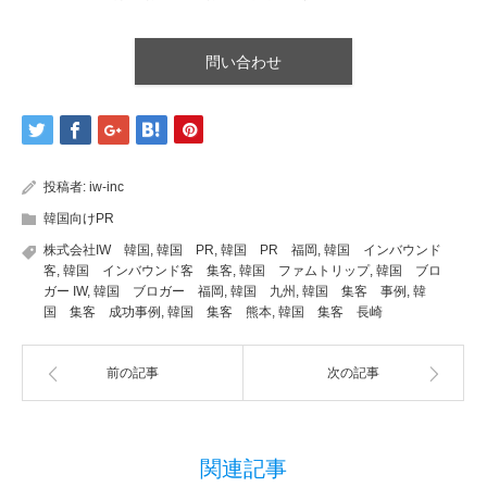
問い合わせ
投稿者:
iw-inc
韓国向けPR
株式会社IW 韓国
,
韓国 PR
,
韓国 PR 福岡
,
韓国 インバウンド
客
,
韓国 インバウンド客 集客
,
韓国 ファムトリップ
,
韓国 ブロ
ガー IW
,
韓国 ブロガー 福岡
,
韓国 九州
,
韓国 集客 事例
,
韓
国 集客 成功事例
,
韓国 集客 熊本
,
韓国 集客 長崎
前の記事
次の記事
関連記事