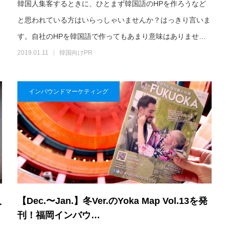
韓国人集客するときに、ひとまず韓国語のHPを作ろうなど
と思われている方はいらっしゃいませんか？はっきり言いま
す。自社のHPを韓国語で作ってもあまり意味はありませ…
2019.01.11
韓国向けPR
インバウンドマーケティング
人
【Dec.〜Jan.】冬Ver.のYoka Map Vol.13を発
刊！福岡インバウ…