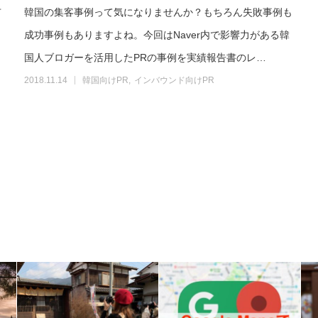
市
韓国の集客事例って気になりませんか？もちろん失敗事例も
成功事例もありますよね。今回はNaver内で影響力がある韓
国人ブロガーを活用したPRの事例を実績報告書のレ…
2018.11.14
韓国向けPR
インバウンド向けPR